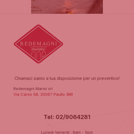
corretto
funzionamento
del sito web.
Statistiche
Per
consentirci
di
migliorare
la
funzionalità
e la
struttura
del sito
Chiamaci siamo a tua disposizione per un preventivo!
web, in
base
Redemagni Marmi srl
all'utilizzo
Via Carso 58, 20067 Paullo (MI)
del sito
web
stesso.
Tel: 02/9064281
Esperienza
Per
Lunedi-Venerdi : 8am - 5pm