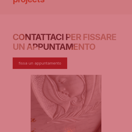
CONTATTACI PER FISSARE
UN APPUNTAMENTO
fissa un appuntamento
Necessari
Questi cookie
non sono
facoltativi.
Sono
necessari per il