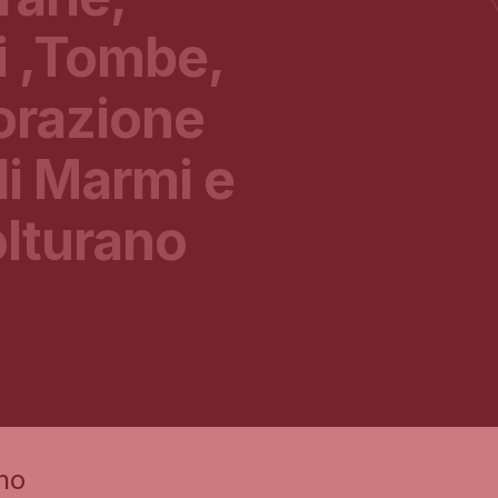
 ,Tombe,
vorazione
di Marmi e
olturano
no