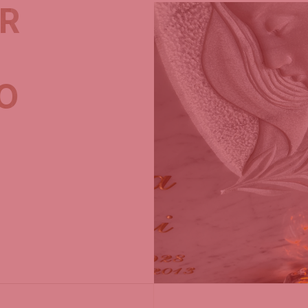
R
O
Necessari
Questi cookie
non sono
facoltativi.
Sono
necessari per
il corretto
funzionamento