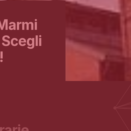
 Marmi
 Scegli
!
rarie,